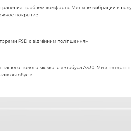
странения проблем комфорта. Меньше вибрации в полу 
рожное покрытие
торами FSD є відмінним поліпшенням.
 нашого нового міського автобуса А330. Ми з нетерпі
ких автобусів.