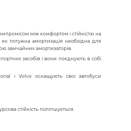
омпромісом між комфортом і стійкістю на
с як потужна амортизація необхідна для
гою звичайних амортизаторів.
ортних засобів і вони поєднують в собі
tional і Volvo оснащують свої автобуси
урсова стійкість поліпшується.