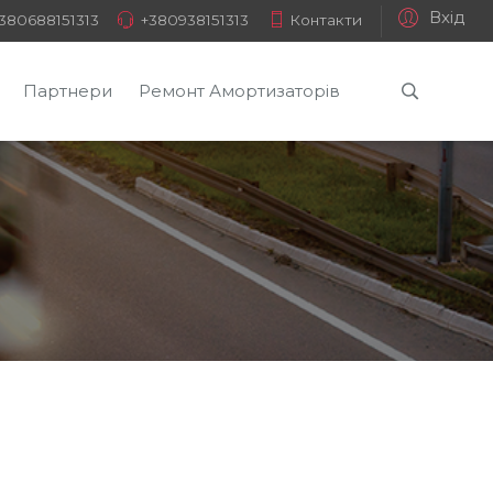
Вхід
380688151313
+380938151313
Контакти
Партнери
Ремонт Амортизаторів