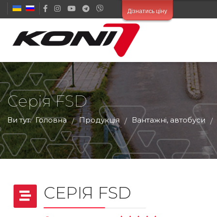
Дізнатись ціну
Серія FSD
Ви тут:
Головна
Продукція
Вантажні, автобуси
/
/
/
СЕРІЯ FSD