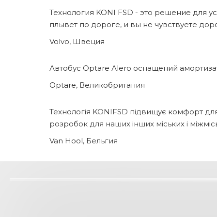
Технология KONI FSD - это решение для у
плывет по дороге, и вы не чувствуете до
Volvo, Швеция
Автобус Optare Аlero оснащений амортиза
Optare, Великобритания
Технологія KONIFSD підвищує комфорт для
розробок для наших інших міських і міжмісь
Van Hool, Бельгия