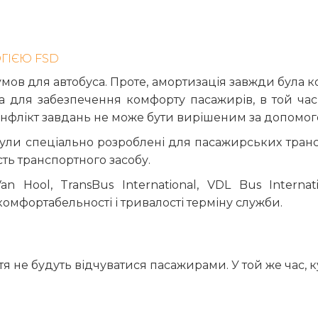
ГІЄЮ FSD
ов для автобуса. Проте, амортизація завжди була к
на для забезпечення комфорту пасажирів, в той ча
конфлікт завдань не може бути вирішеним за допомо
були спеціально розроблені для пасажирських трансп
ть транспортного засобу.
an Hool, TransBus International, VDL Bus Interna
мфортабельності і тривалості терміну служби.
я не будуть відчуватися пасажирами. У той же час, к