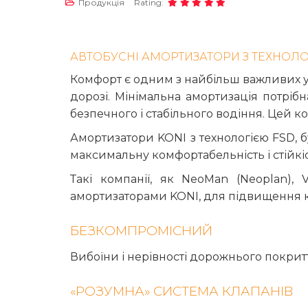
Продукція
Rating:
АВТОБУСНІ АМОРТИЗАТОРИ З ТЕХНОЛО
Комфорт є одним з найбільш важливих ум
дорозі. Мінімальна амортизація потріб
безпечного і стабільного водіння. Цей 
Амортизатори KONI з технологією FSD, 
максимальну комфортабельність і стійкіс
Такі компанії, як NeoMan (Neoplan), V
амортизаторами KONI, для підвищення ко
БЕЗКОМПРОМІСНИЙ
Вибоїни і нерівності дорожнього покритт
«РОЗУМНА» СИСТЕМА КЛАПАНІВ